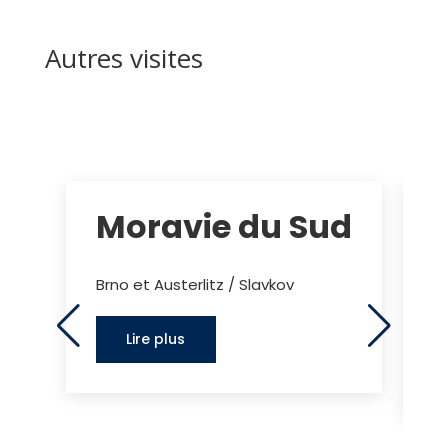
Autres visites
Moravie du Sud
Brno et Austerlitz / Slavkov
O
K
Lire plus