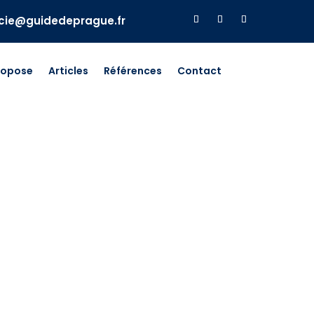
ucie@guidedeprague.fr
ropose
Articles
Références
Contact