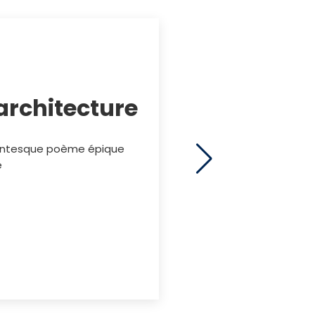
’architecture
igantesque poème épique
e