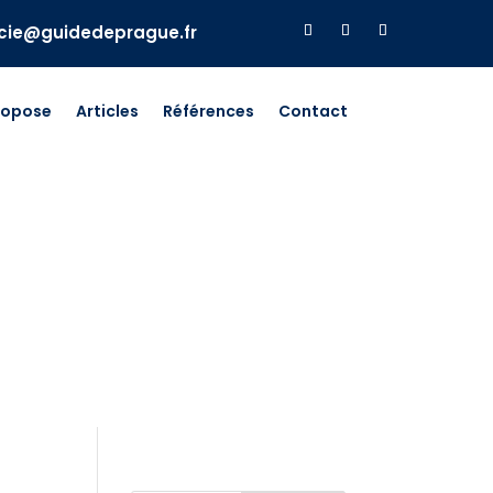
ucie@guidedeprague.fr
ropose
Articles
Références
Contact